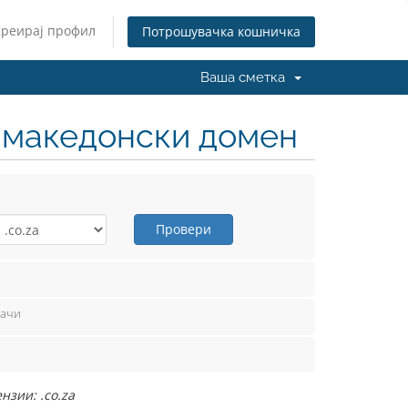
Креирај профил
Потрошувачка кошничка
Ваша сметка
н македонски домен
Провери
вачи
нзии: .co.za