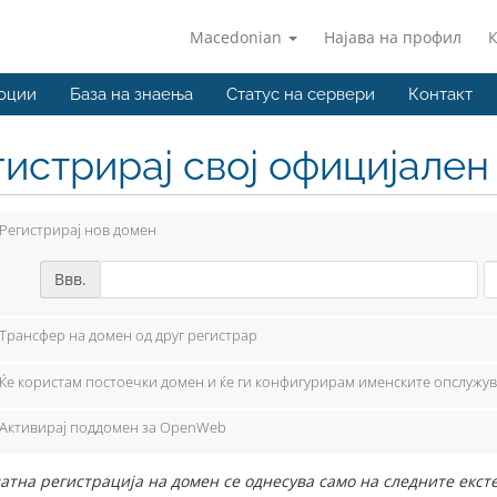
Macedonian
Најава на профил
оции
База на знаења
Статус на сервери
Контакт
гистрирај свој официјале
Регистрирај нов домен
Ввв.
Трансфер на домен од друг регистрар
Ќе користам постоечки домен и ќе ги конфигурирам именските опслужу
Активирај поддомен за OpenWeb
атна регистрација на домен се однесува само на следните ексте