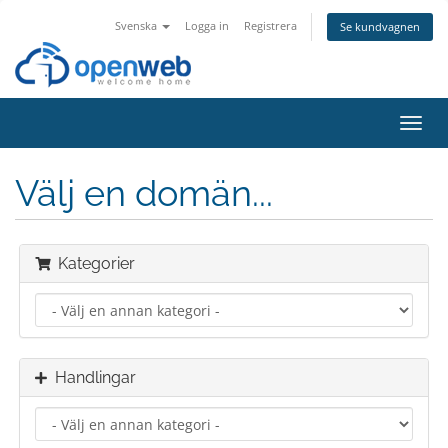
Svenska
Logga in
Registrera
Se kundvagnen
Växla
navig
Välj en domän...
Kategorier
Handlingar