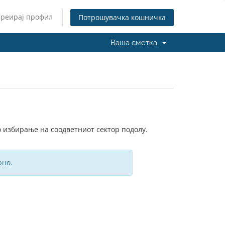
Креирај профил
Потрошувачка кошничка
Ваша сметка
о избирање на соодветниот сектор подолу.
рно.