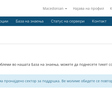
Macedonian
Најава на профил
оции
База на знаења
Статус на сервери
Контакт
блеми во нашата База на знаења, можете да поднесете тикет с
а пронајдено сектор за поддршка. Ве молиме обидете се повто